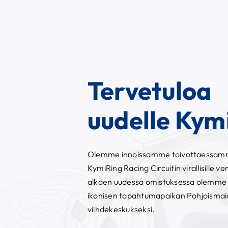
Tervetuloa
uudelle Kymi
Olemme innoissamme toivottaessamme 
KymiRing Racing Circuitin virallisille 
alkaen uudessa omistuksessa olemme
ikonisen tapahtumapaikan Pohjoismaide
viihdekeskukseksi.