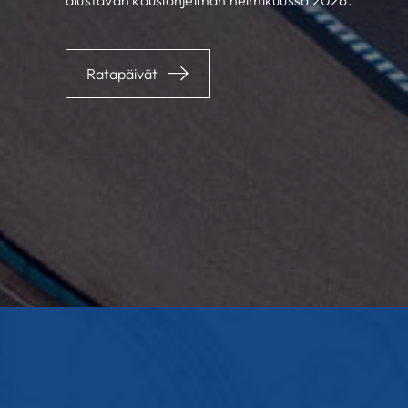
alustavan kausiohjelman helmikuussa 2026.
Ratapäivät