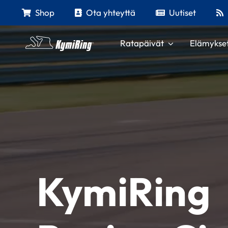
Skip
Shop
Ota yhteyttä
Uutiset
to
content
Ratapäivät
Elämykse
KymiRing