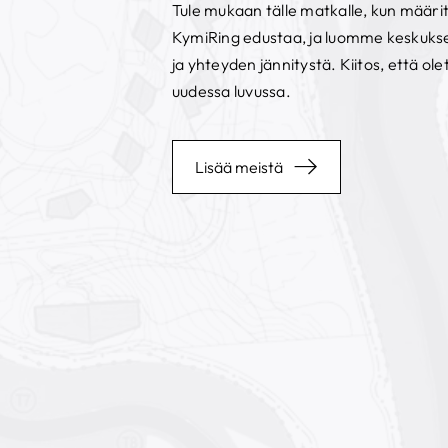
Tule mukaan tälle matkalle, kun määri
KymiRing edustaa, ja luomme keskuksen,
ja yhteyden jännitystä. Kiitos, että o
uudessa luvussa.
Lisää meistä