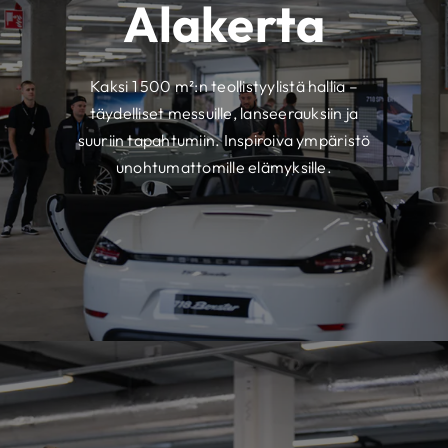
Alakerta
Kaksi 1 500 m²:n teollistyylistä hallia –
täydelliset messuille, lanseerauksiin ja
suuriin tapahtumiin. Inspiroiva ympäristö
unohtumattomille elämyksille.