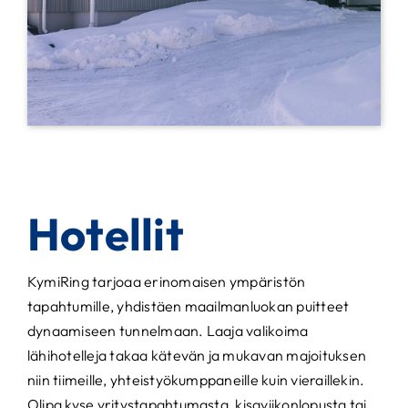
Hotellit
KymiRing tarjoaa erinomaisen ympäristön
tapahtumille, yhdistäen maailmanluokan puitteet
dynaamiseen tunnelmaan. Laaja valikoima
lähihotelleja takaa kätevän ja mukavan majoituksen
niin tiimeille, yhteistyökumppaneille kuin vieraillekin.
Olipa kyse yritystapahtumasta, kisaviikonlopusta tai