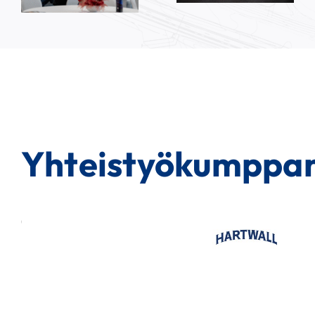
Yhteistyökumppan