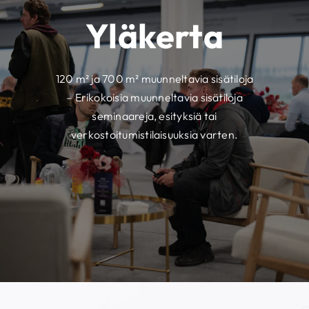
Yläkerta
120 m² ja 700 m² muunneltavia sisätiloja
– Erikokoisia muunneltavia sisätiloja
seminaareja, esityksiä tai
verkostoitumistilaisuuksia varten.