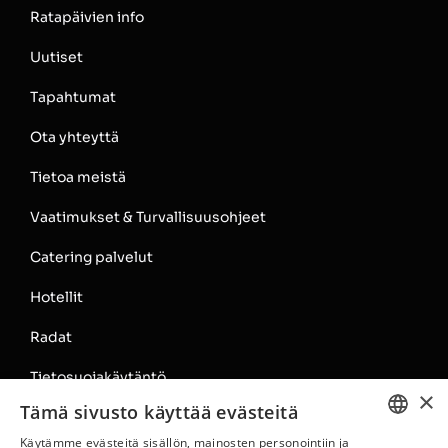
Ratapäivien info
Uutiset
Tapahtumat
Ota yhteyttä
Tietoa meistä
Vaatimukset & Turvallisuusohjeet
Catering palvelut
Hotellit
Radat
Tietosuojakäytäntö
×
Tämä sivusto käyttää evästeitä
Rata-alueen säännöt
Käytämme evästeitä sisällön, mainosten personointiin ja