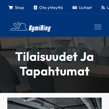
Skip
Shop
Ota yhteyttä
Uutiset
U
to
content
Tilaisuudet Ja
Tapahtumat