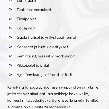
Seminaarit
Tuotelanseeraukset
Tiimipäivät
Kausijuhlat
Gaala illalliset ja yritystapahtumat
Konsertit ja kulttuuriesitykset
Seminaarit, messut ja workshopit
Pikkujoulut ja juhlat
Ajoelämykset ja offroad-safarit
KymiRing tarjoaa dynaamisen ympäristön yrityksille,
jotka etsivät ainutlaatuisia paikkoja kokouksille,
kannustintilaisuuksille, konferensseille ja näyttelyille.
Tilamme on suunniteltu monenlaisiin