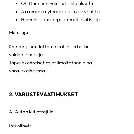
Ohittaminen vain sallituilla alueilla
Aja omaan ryhmääsi sopivaa vauhtia
Huomioi sinua nopeammat osallistujat
Melurajat
Kymiring noudattaa moottoriurheilun
vakiomelurajoja.
Tapauskohtaiset rajat ilmoitetaan aina
varausvaiheessa.
2. VARUSTEVAATIMUKSET
A) Auton kuljettajille
Pakolliset: