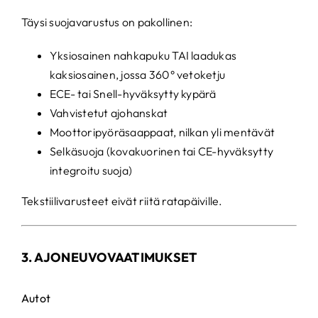
Täysi suojavarustus on pakollinen:
Yksiosainen nahkapuku TAI laadukas
kaksiosainen, jossa 360° vetoketju
ECE- tai Snell-hyväksytty kypärä
Vahvistetut ajohanskat
Moottoripyöräsaappaat, nilkan yli mentävät
Selkäsuoja (kovakuorinen tai CE-hyväksytty
integroitu suoja)
Tekstiilivarusteet eivät riitä ratapäiville.
3. AJONEUVOVAATIMUKSET
Autot