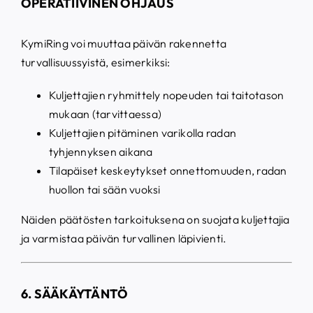
OPERATIIVINEN OHJAUS
KymiRing voi muuttaa päivän rakennetta
turvallisuussyistä, esimerkiksi:
Kuljettajien ryhmittely nopeuden tai taitotason
mukaan (tarvittaessa)
Kuljettajien pitäminen varikolla radan
tyhjennyksen aikana
Tilapäiset keskeytykset onnettomuuden, radan
huollon tai sään vuoksi
Näiden päätösten tarkoituksena on suojata kuljettajia
ja varmistaa päivän turvallinen läpivienti.
6. S
ÄÄK
ÄYT
ÄNTÖ