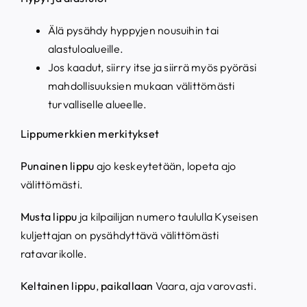
Älä pysähdy hyppyjen nousuihin tai
alastuloalueille.
Jos kaadut, siirry itse ja siirrä myös pyöräsi
mahdollisuuksien mukaan välittömästi
turvalliselle alueelle.
Lippumerkkien merkitykset
Punainen lippu
ajo keskeytetään, lopeta ajo
välittömästi.
Musta lippu
ja kilpailijan numero taululla Kyseisen
kuljettajan on pysähdyttävä välittömästi
ratavarikolle.
Keltainen lippu
,
paikallaan
Vaara, aja varovasti.