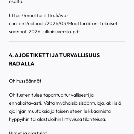
osalta.
https://moottoriliitto.fi/wp-
content/uploads/2026/03/Moottoriliiton-Tekniset-
saannot-2026-julkaisuversio.pdf
4. AJOETIKETTI JA TURVALLISUUS
RADALLA
Ohitussäännöt
Ohitusten tulee tapahtua turvallisesti ja
ennakoitavasti. Vältä myöhäisiä sisääntuloja, äkillisiä
ajolinjan muutoksia ja toisen eteen leikkaamista
hyppyihin tai alastuloihin liittyvissä tilanteissa.
Hypyt ja alastulot