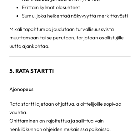
Erittäin kylmät olosuhteet
Sumu, joka heikentää näkyvyyttä merkittävästi
Mikäli tapahtumaa joudutaan turvallisuussyistä
muuttamaan tai se perutaan, tarjotaan osallistujille
uutta ajankohtaa.
5. RATA STARTTI
Ajonopeus
Rata startti ajetaan ohjattua, aloittelijoille sopivaa
vauhtia.
Ohittaminen on rajoitettua ja sallittua vain
henkilökunnan ohjeiden mukaisissa paikoissa.