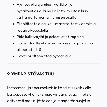
Ajoneuvolla ajaminen varikko- ja
pysäköintialueilla on kielletty muutoin kuin
välttämättömän siirtymisen osalta
Ei holtitonta ajoa, keulimista tai testikierroksia
radan ulkopuolella
Pidä kulkuväylät ja pelastustiet vapaina
Huolehdi jätteet asianmukaisesti ja pidä oma
alueesi siistinä
Käytä huoltomattoa pyörän alla
9. YMPÄRISTÖVASTUU
Motocross- ja enduroalueisiin kohdistuu kaikkialla
Euroopassa yhä tiukempia ympäristövaatimuksia,
erityisesti melun, jätteiden ja maaperän suojelun