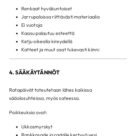
Renkaat hyväkuntoiset
Jarrupaloissa riittävästi materiaalia
Ei vuotoja
Kaasu palautuu esteettä
Ketju oikealla kireydellä
Katteet ja muut osat tukevasti kiinni
4. SÄÄKÄYTÄNNÖT
Ratapäivät toteutetaan lähes kaikissa
sääolosuhteissa, myös sateessa.
Poikkeuksia ovat:
Ukkosmyrskyt
Rankkasade ja radalle kertyvä vesi