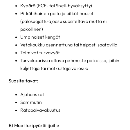
Kypärä (ECE- tai Snell-hyväksytty)
Pitkähihainen paita ja pitkät housut
(palosuojattu ajoasu suositeltava mutta ei
pakollinen)
Umpinaiset kengät
Vetokoukku asennettuna tai helposti saatavilla
Toimivat turvavyöt
Turvakaarissa oltava pehmuste paikoissa, joihin
kuljettaja tai matkustaja voi osua
Suositeltavat:
Ajohanskat
Sammutin
Ratapäivävakuutus
B) Moottoripyöräilijöille