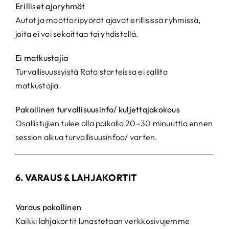
Erilliset ajoryhmät
Autot ja moottoripyörät ajavat erillisissä ryhmissä,
joita ei voi sekoittaa tai yhdistellä.
Ei matkustajia
Turvallisuussyistä Rata starteissa ei sallita
matkustajia.
Pakollinen turvallisuusinfo/ kuljettajakokous
Osallistujien tulee olla paikalla 20–30 minuuttia ennen
session alkua turvallisuusinfoa/ varten.
6. VARAUS & LAHJAKORTIT
Varaus pakollinen
Kaikki lahjakortit lunastetaan verkkosivujemme