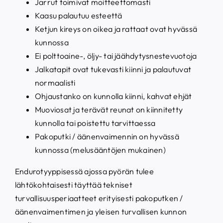
Jarrut toimivat moitteettomasti
Kaasu palautuu esteettä
Ketjun kireys on oikea ja rattaat ovat hyvässä
kunnossa
Ei polttoaine-, öljy- tai jäähdytysnestevuotoja
Jalkatapit ovat tukevasti kiinni ja palautuvat
normaalisti
Ohjaustanko on kunnolla kiinni, kahvat ehjät
Muoviosat ja terävät reunat on kiinnitetty
kunnolla tai poistettu tarvittaessa
Pakoputki / äänenvaimennin on hyvässä
kunnossa (melusääntöjen mukainen)
Endurotyyppisessä ajossa pyörän tulee
lähtökohtaisesti täyttää tekniset
turvallisuusperiaatteet erityisesti pakoputken /
äänenvaimentimen ja yleisen turvallisen kunnon