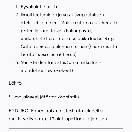
Pysäköinti / purku
Ilmoittautuminen ja vastuuvapautuksen
allekirjoittaminen
.
Maksa ratamaksu check-in
pisteellä tai osta verkkokaupasta,
endurokuljettaja: merkitse paikallaolosi Ring
Cafe:n seinässä olevaan listaan (huom muista
kirjata itsesi ulos lähtiessä)
Varusteiden tarkistus (oma tarkistus +
mahdolliset pistokokeet)
Lähtö:
Siivoa jälkeesi, jätä varikko siistiksi.
ENDURO: Ennen poistumistasi rata-alueelta,
merkitse listaan, että olet lopettanut ajamisen.