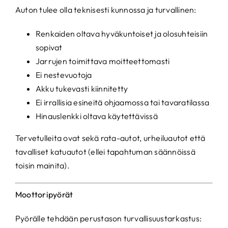
Auton tulee olla teknisesti kunnossa ja turvallinen:
Renkaiden oltava hyväkuntoiset ja olosuhteisiin
sopivat
Jarrujen toimittava moitteettomasti
Ei nestevuotoja
Akku tukevasti kiinnitetty
Ei irrallisia esineitä ohjaamossa tai tavaratilassa
Hinauslenkki oltava käytettävissä
Tervetulleita ovat sekä rata-autot, urheiluautot että
tavalliset katuautot (ellei tapahtuman säännöissä
toisin mainita).
Moottoripyörät
Pyörälle tehdään perustason turvallisuustarkastus: