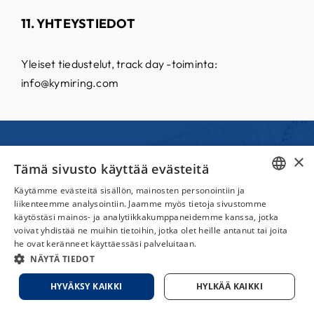
11. YHTEYSTIEDOT
Yleiset tiedustelut, track day -toiminta
:
info@kymiring.com
×
Tämä sivusto käyttää evästeitä
Käytämme evästeitä sisällön, mainosten personointiin ja
Ratapäivät ja
ENGLISH
liikenteemme analysointiin. Jaamme myös tietoja sivustomme
käytöstäsi mainos- ja analytiikkakumppaneidemme kanssa, jotka
FINNISH
kokemukset
voivat yhdistää ne muihin tietoihin, jotka olet heille antanut tai joita
he ovat keränneet käyttäessäsi palveluitaan.
NÄYTÄ TIEDOT
Tutustu Kymiringin maailmanluokan ratoihin ja tartu
HYVÄKSY KAIKKI
HYLKÄÄ KAIKKI
itse rattiin huikeiden ratapäiviemme aikana —