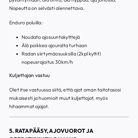
Nopeutta on selvästi alennettava.
Enduro poluilla:
Noudata ajosuuntakylttejä
Älä poikkea ajouralta turhaan
Radan siirtymäosuuksilla (2kpl kyltit)
nopeusrajoitus 30km/h
Kuljettajan vastuu
Olet itse vastuussa siitä, että ajat oman taitotasosi
mukaisesti ja huomioit muut kuljettajat, myös
hitaammat ajajat.
5. RATAP
ÄÄSY, AJOVUOROT JA