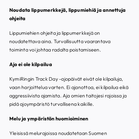
Noudata lippumerkkejä, lippumiehiä ja annettuja
ohjeita
Lippumiehien ohjeita ja lippumerkkejä on
noudatettava aina. Turvallisuutta vaarantava
toiminta voi johtaa radalta poistamiseen.
Ajo ei ole kilpailua
KymiRingin Track Day -ajopäivät eivät ole kilpailuja,
vaan harjoittelua varten. Ei ajanottoa, ei kilpailua eikä
aggressiivista ajamista. Aja omien taitojesi rajoissa ja
pidä ajoympäristö turvallisena kaikille.
Melu ja ympäristön huomioiminen
Yleisissä melurajoissa noudatetaan Suomen