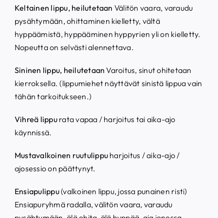
Keltainen lippu, heilutetaan
Välitön vaara, varaudu
pysähtymään, ohittaminen kielletty, vältä
hyppäämistä, hyppääminen hyppyrien yli on kielletty.
Nopeutta on selvästi alennettava.
Sininen lippu, heilutetaan
Varoitus, sinut ohitetaan
kierroksella. (lippumiehet näyttävät sinistä lippua vain
tähän tarkoitukseen.)
Vihreä lippu
rata vapaa / harjoitus tai aika-ajo
käynnissä.
Mustavalkoinen ruutulippu
harjoitus / aika-ajo /
ajosessio on päättynyt.
Ensiapulippu
(valkoinen lippu, jossa punainen risti)
Ensiapuryhmä radalla, välitön vaara, varaudu
pysähtymään, älä ohita, älä hyppää, aja jonossa.