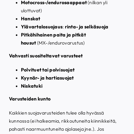
Motocross-/endurosaappaat
(nilkan yli
ulottuvat)
Hanskat
Ylävartalosuojaus
:
rinta- ja selkäsuoja
Pitkähihainen paita ja pitkät
housut
(MX-/endurovarustus)
Vahvasti suositeltavat varusteet
Polvituet tai polvisuojat
Kyynär- ja hartiasuojat
Niskatuki
Varusteiden kunto
Kaikkien suojavarusteiden tulee olla hyvässä
kunnossa (ei halkeamia, rikkoutuneita kiinnikkeitä,
pahasti naarmuuntuneita ajolaseja jne.). Jos