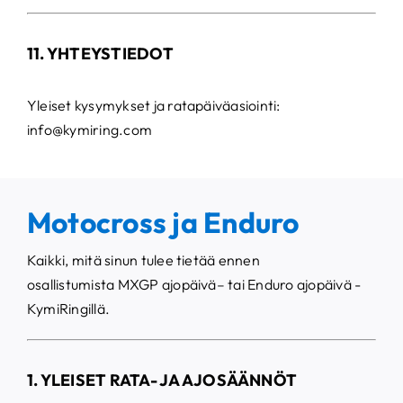
11. YHTEYSTIEDOT
Yleiset kysymykset ja ratapäiväasiointi:
info@kymiring.com
Motocross ja Enduro
Kaikki, mitä sinun tulee tietää ennen
osallistumista
MXGP ajopäivä
– tai
Enduro ajopäivä
-
KymiRingillä.
1. YLEISET RATA- JA AJOSÄÄNNÖT