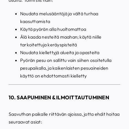
osalta. Toimi siis näin:
Noudata melusääntöjä ja vältä turhaa
kaasuttamista
Käytä pyörän alla huoltomattoa
Älä kaada nesteitä maahan; käytä niille
tarkoitettuja keräyspisteitä
Noudata kiellettyjä alueita ja opasteita
Pyörän pesu on sallittu vain siihen osoitetulla
pesupaikalla, ja kaikenlaisten pesuaineiden
käyttö on ehdottomasti kielletty
10. SAAPUMINEN & ILMOITTAUTUMINEN
Saavuthan paikalle riittävän ajoissa, jotta ehdit hoitaa
seuraavat asiat: