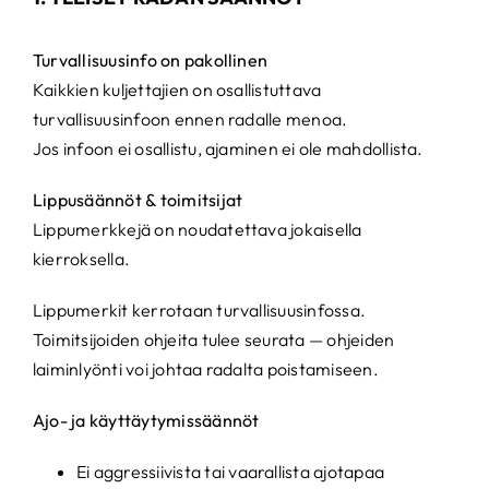
Turvallisuusinfo on pakollinen
Kaikkien kuljettajien on osallistuttava
turvallisuusinfoon ennen radalle menoa.
Jos infoon ei osallistu, ajaminen ei ole mahdollista.
Lippusäännöt & toimitsijat
Lippumerkkejä on noudatettava jokaisella
kierroksella.
Lippumerkit kerrotaan turvallisuusinfossa.
Toimitsijoiden ohjeita tulee seurata — ohjeiden
laiminlyönti voi johtaa radalta poistamiseen.
Ajo- ja käyttäytymissäännöt
Ei aggressiivista tai vaarallista ajotapaa