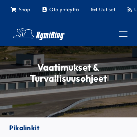
Skip
Shop
Ota yhteyttä
Uutiset
U
to
content
Vaatimukset &
Turvallisuusohjeet
Pikalinkit