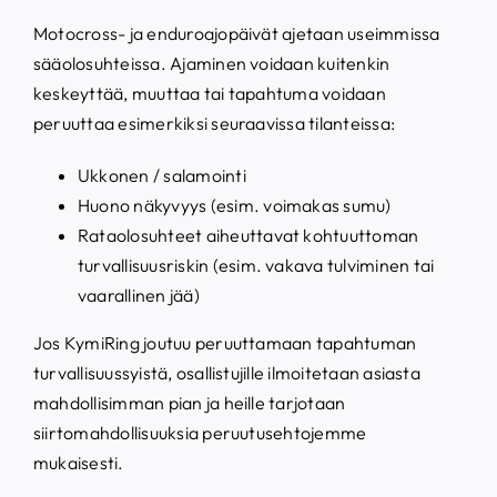
Motocross- ja enduroajopäivät ajetaan useimmissa
sääolosuhteissa. Ajaminen voidaan kuitenkin
keskeyttää, muuttaa tai tapahtuma voidaan
peruuttaa esimerkiksi seuraavissa tilanteissa:
Ukkonen / salamointi
Huono näkyvyys (esim. voimakas sumu)
Rataolosuhteet aiheuttavat kohtuuttoman
turvallisuusriskin (esim. vakava tulviminen tai
vaarallinen jää)
Jos KymiRing joutuu peruuttamaan tapahtuman
turvallisuussyistä, osallistujille ilmoitetaan asiasta
mahdollisimman pian ja heille tarjotaan
siirtomahdollisuuksia peruutusehtojemme
mukaisesti.