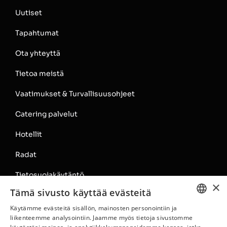
Uutiset
Tapahtumat
Ota yhteyttä
Tietoa meistä
Vaatimukset & Turvallisuusohjeet
Catering palvelut
Hotellit
Radat
Tietosuojakäytäntö
×
Tämä sivusto käyttää evästeitä
Rata-alueen säännöt
Käytämme evästeitä sisällön, mainosten personointiin ja
ENGLISH
liikenteemme analysointiin. Jaamme myös tietoja sivustomme
2026 • All Rights Reserved