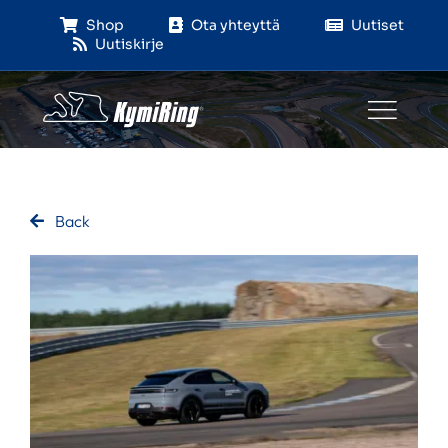
Skip
Shop
Ota yhteyttä
Uutiset
to
Uutiskirje
content
Back