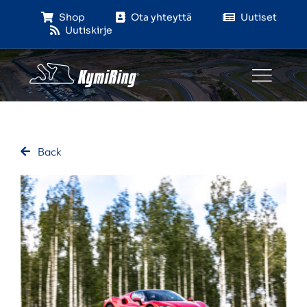
Skip
Shop
Ota yhteyttä
Uutiset
to
Uutiskirje
content
Back