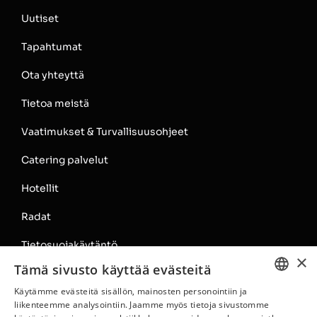
Uutiset
Tapahtumat
Ota yhteyttä
Tietoa meistä
Vaatimukset & Turvallisuusohjeet
Catering palvelut
Hotellit
Radat
Tietosuojakäytäntö
×
Tämä sivusto käyttää evästeitä
Rata-alueen säännöt
Käytämme evästeitä sisällön, mainosten personointiin ja
ENGLISH
liikenteemme analysointiin. Jaamme myös tietoja sivustomme
2026 • All Rights Reserved