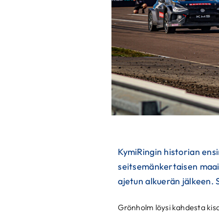
KymiRingin historian ensi
seitsemänkertaisen maail
ajetun alkuerän jälkeen.
Grönholm löysi kahdesta kisa