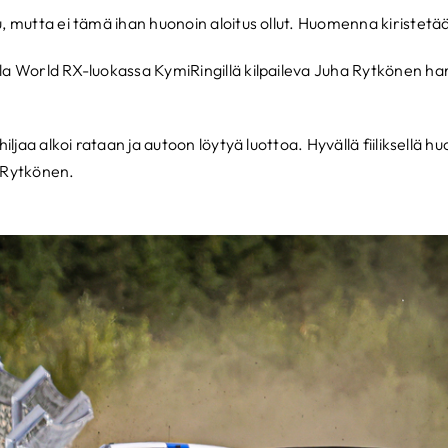
u, mutta ei tämä ihan huonoin aloitus ollut. Huomenna kiristetä
la World RX-luokassa KymiRingillä kilpaileva Juha Rytkönen ha
hiljaa alkoi rataan ja autoon löytyä luottoa. Hyvällä fiiliksellä h
 Rytkönen.