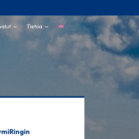
velut
Tietoa
KymiRingin