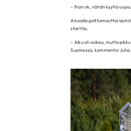
– Ihan ok, vähän kyytiä uupu
Ainoalla polttomoottoriautol
starttia.
– Alku oli vaikea, mutta pikku
Suomessa, kommentoi Juha