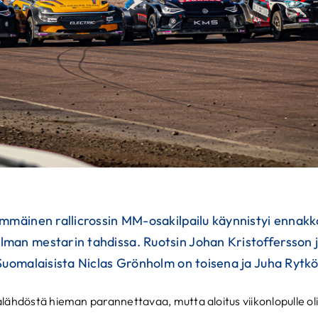
mmäinen rallicrossin MM-osakilpailu käynnistyi ennakko
man mestarin tahdissa. Ruotsin Johan Kristoffersson 
 Suomalaisista Niclas Grönholm on toisena ja Juha Rytk
lähdöstä hieman parannettavaa, mutta aloitus viikonlopulle oli