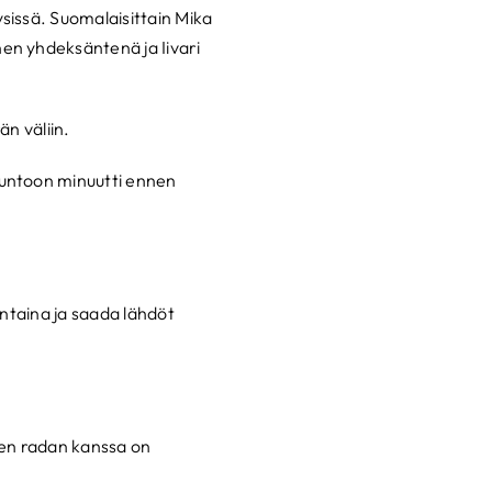
sissä. Suomalaisittain Mika
en yhdeksäntenä ja Iivari
n väliin.
kuntoon minuutti ennen
untaina ja saada lähdöt
den radan kanssa on