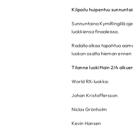
Kilpailu huipentuu sunnunta
Sunnuntaina KymiRingillä ajet
luokkiensa finaaleissa.
Radalla alkaa tapahtua aamun
luokan osalta hieman ennen 
Tilanne luokittain 2/4 alkue
World RX-luokka:
Johan Kristoffersson
Niclas Grönholm
Kevin Hansen