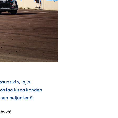
suosikin, lajin
johtaa kisaa kahden
önen neljäntenä.
 hyvä!