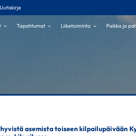
Uutiskirje
t
Tapahtumat
Liiketoiminta
Paikka ja pal
 hyvistä asemista toiseen kilpailupäivään 