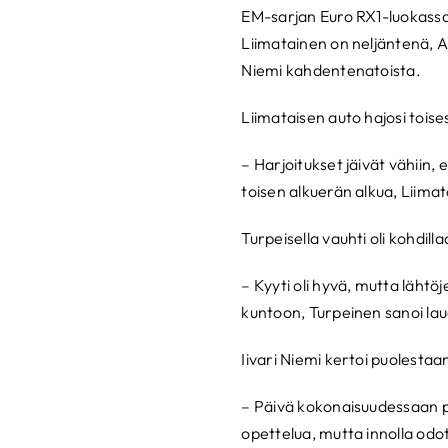
EM-sarjan Euro RX1-luokassa 
Liimatainen on neljäntenä, 
Niemi kahdentenatoista.
Liimataisen auto hajosi toise
– Harjoitukset jäivät vähii
toisen alkuerän alkua, Liima
Turpeisella vauhti oli kohdil
– Kyyti oli hyvä, mutta läht
kuntoon, Turpeinen sanoi laua
Iivari Niemi kertoi puolestaa
– Päivä kokonaisuudessaan pa
opettelua, mutta innolla odo