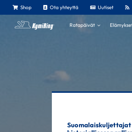
Skip
Shop
Ota yhteyttä
Uutiset
to
content
Ratapäivät
Elämykse
Suomalaiskuljettajat