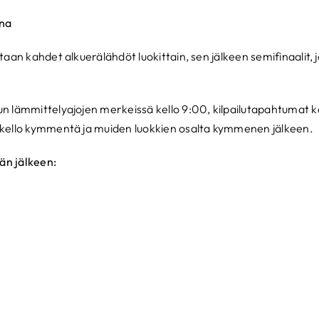
ina
aan kahdet alkuerälähdöt luokittain, sen jälkeen semifinaalit, 
 lämmittelyajojen merkeissä kello 9:00, kilpailutapahtumat k
kello kymmentä ja muiden luokkien osalta kymmenen jälkeen.
rän jälkeen: