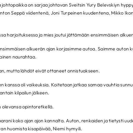
johtopaikka on sarjaa johtavan Sveitsin Yury Belevskiyn hyppy
Anton Seppä viidentenä, Joni Turpeinen kuudentena, Mikko Ikon
ssa harjoituksessa ja mies joutui jättämään ensimmäisen alkuerä
n, ensimmäisen alkuerän ajan korjasimme autoa. Saimme auton 
tainen naurahtaa.
laan, mutta lähdöt eivät ottaneet onnistuakseen.
öjen kanssa oli vaikeuksia. Koitetaan jatkaa samaa vauhtia sunn
ntain kilpailun jälkeen.
n olevansa opintoretkellä.
rani koko ajan ajon kannalta. Auton, renkaiden ja tietysti uu
tan huomista kisapäivää, Niemi hymyili.