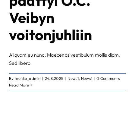
päättyi O.C.
Veibyn
voitonjuhliin
Aliquam eu nunc. Maecenas vestibulum mollis diam.
Sed libero.
By
hrenko_admin
|
24.8.2025
|
News1
,
News1
|
0 Comments
Read More