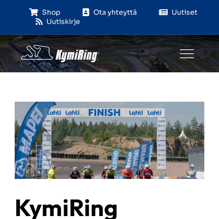
Skip
Shop
Ota yhteyttä
Uutiset
to
Uutiskirje
content
KymiRing