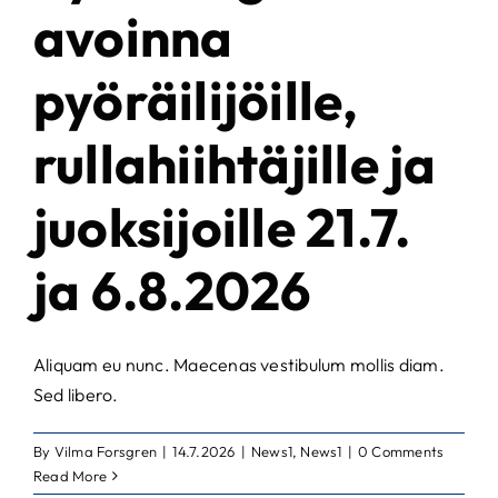
avoinna
pyöräilijöille,
rullahiihtäjille ja
juoksijoille 21.7.
ja 6.8.2026
Aliquam eu nunc. Maecenas vestibulum mollis diam.
Sed libero.
By
Vilma Forsgren
|
14.7.2026
|
News1
,
News1
|
0 Comments
Read More