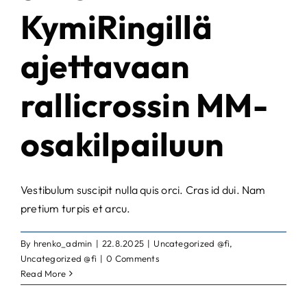
KymiRingillä
ajettavaan
rallicrossin MM-
osakilpailuun
Vestibulum suscipit nulla quis orci. Cras id dui. Nam
pretium turpis et arcu.
By
hrenko_admin
|
22.8.2025
|
Uncategorized @fi
,
Uncategorized @fi
|
0 Comments
Read More