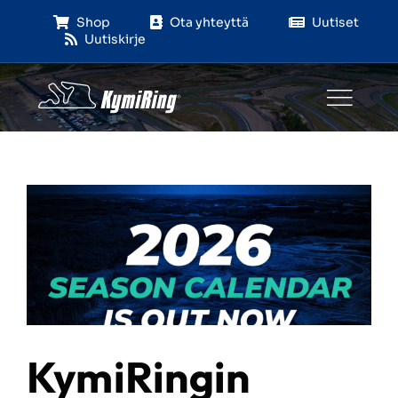
Skip
Shop
Ota yhteyttä
Uutiset
to
Uutiskirje
content
KymiRingin