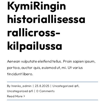
KymiRingin
historiallisessa
rallicross-
kilpailussa
Aenean vulputate eleifend tellus. Proin sapien ipsum,
porta a, auctor quis, euismod ut, mi. Ut varius
tincidunt libero.
By
hrenko_admin
|
23.8.2025
|
Uncategorized @fi
,
Uncategorized @fi
|
0 Comments
Read More