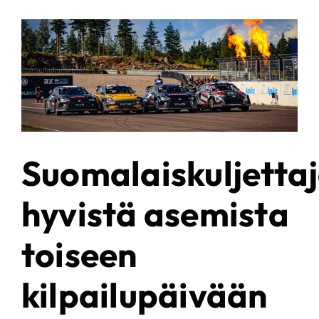
n
Suomalaiskuljetta
hyvistä asemista
toiseen
kilpailupäivään